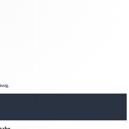
ässig.
rgabe