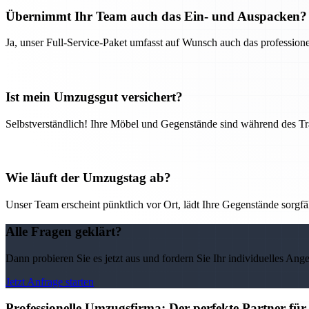
Übernimmt Ihr Team auch das Ein- und Auspacken?
Ja, unser Full-Service-Paket umfasst auf Wunsch auch das professio
Ist mein Umzugsgut versichert?
Selbstverständlich! Ihre Möbel und Gegenstände sind während des Tra
Wie läuft der Umzugstag ab?
Unser Team erscheint pünktlich vor Ort, lädt Ihre Gegenstände sorgfälti
Alle Fragen geklärt?
Dann probieren Sie es jetzt aus und fordern Sie Ihr individuelles Ang
Jetzt Anfrage starten
Professionelle Umzugsfirma: Der perfekte Partner fü