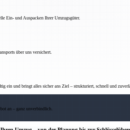
nelle Ein- und Auspacken Ihrer Umzugsgüter.
nsports über uns versichert.
g ein und bringt alles sicher ans Ziel – strukturiert, schnell und zuverl
ebot an – ganz unverbindlich.
r Ihren Umzug – von der Planung bis zur Schlüsselübe