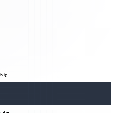
ässig.
rgabe