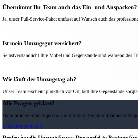
Übernimmt Ihr Team auch das Ein- und Auspacken?
Ja, unser Full-Service-Paket umfasst auf Wunsch auch das professio
Ist mein Umzugsgut versichert?
Selbstverständlich! Ihre Möbel und Gegenstände sind während des Tra
Wie läuft der Umzugstag ab?
Unser Team erscheint pünktlich vor Ort, lädt Ihre Gegenstände sorgfälti
Alle Fragen geklärt?
Dann probieren Sie es jetzt aus und fordern Sie Ihr individuelles Ang
Jetzt Anfrage starten
Professionelle Umzugsfirma: Der perfekte Partner fü