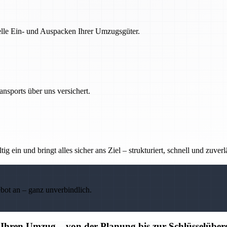
nelle Ein- und Auspacken Ihrer Umzugsgüter.
nsports über uns versichert.
g ein und bringt alles sicher ans Ziel – strukturiert, schnell und zuverl
ebot an – ganz unverbindlich.
r Ihren Umzug – von der Planung bis zur Schlüsselübe