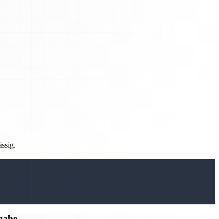
ässig.
rgabe