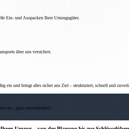
nelle Ein- und Auspacken Ihrer Umzugsgüter.
nsports über uns versichert.
g ein und bringt alles sicher ans Ziel – strukturiert, schnell und zuverl
ebot an – ganz unverbindlich.
r Ihren Umzug – von der Planung bis zur Schlüsselübe