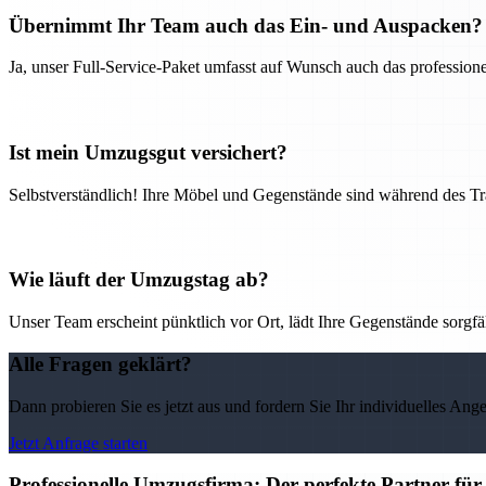
Übernimmt Ihr Team auch das Ein- und Auspacken?
Ja, unser Full-Service-Paket umfasst auf Wunsch auch das professio
Ist mein Umzugsgut versichert?
Selbstverständlich! Ihre Möbel und Gegenstände sind während des Tra
Wie läuft der Umzugstag ab?
Unser Team erscheint pünktlich vor Ort, lädt Ihre Gegenstände sorgfälti
Alle Fragen geklärt?
Dann probieren Sie es jetzt aus und fordern Sie Ihr individuelles Ang
Jetzt Anfrage starten
Professionelle Umzugsfirma: Der perfekte Partner fü