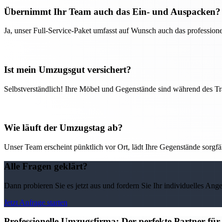
Übernimmt Ihr Team auch das Ein- und Auspacken?
Ja, unser Full-Service-Paket umfasst auf Wunsch auch das professio
Ist mein Umzugsgut versichert?
Selbstverständlich! Ihre Möbel und Gegenstände sind während des Tra
Wie läuft der Umzugstag ab?
Unser Team erscheint pünktlich vor Ort, lädt Ihre Gegenstände sorgfälti
Alle Fragen geklärt?
Dann probieren Sie es jetzt aus und fordern Sie Ihr individuelles Ang
Jetzt Anfrage starten
Professionelle Umzugsfirma: Der perfekte Partner fü