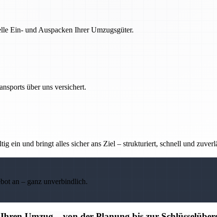
nelle Ein- und Auspacken Ihrer Umzugsgüter.
nsports über uns versichert.
g ein und bringt alles sicher ans Ziel – strukturiert, schnell und zuverl
ebot an – ganz unverbindlich.
r Ihren Umzug – von der Planung bis zur Schlüsselübe