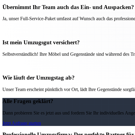
Übernimmt Ihr Team auch das Ein- und Auspacken?
Ja, unser Full-Service-Paket umfasst auf Wunsch auch das professio
Ist mein Umzugsgut versichert?
Selbstverständlich! Ihre Möbel und Gegenstände sind während des Tra
Wie läuft der Umzugstag ab?
Unser Team erscheint pünktlich vor Ort, lädt Ihre Gegenstände sorgfälti
Alle Fragen geklärt?
Dann probieren Sie es jetzt aus und fordern Sie Ihr individuelles Ang
Jetzt Anfrage starten
Professionelle Umzugsfirma: Der perfekte Partner fü