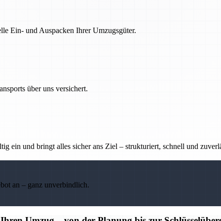
nelle Ein- und Auspacken Ihrer Umzugsgüter.
nsports über uns versichert.
g ein und bringt alles sicher ans Ziel – strukturiert, schnell und zuverl
ebot an – ganz unverbindlich.
r Ihren Umzug – von der Planung bis zur Schlüsselübe