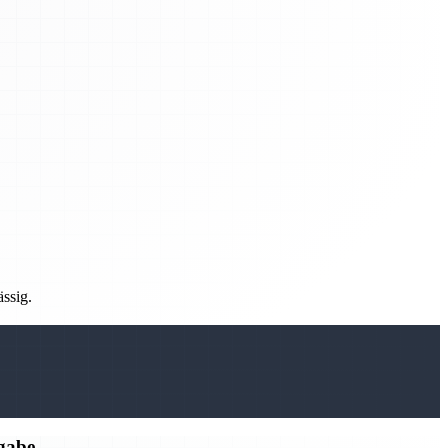
ässig.
rgabe