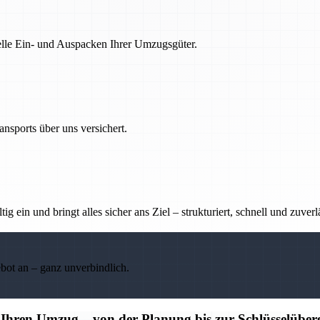
nelle Ein- und Auspacken Ihrer Umzugsgüter.
nsports über uns versichert.
g ein und bringt alles sicher ans Ziel – strukturiert, schnell und zuverl
ebot an – ganz unverbindlich.
r Ihren Umzug – von der Planung bis zur Schlüsselübe