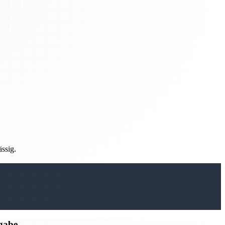
ässig.
rgabe