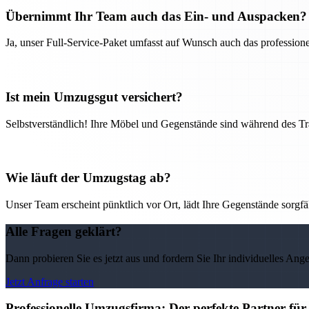
Übernimmt Ihr Team auch das Ein- und Auspacken?
Ja, unser Full-Service-Paket umfasst auf Wunsch auch das professio
Ist mein Umzugsgut versichert?
Selbstverständlich! Ihre Möbel und Gegenstände sind während des Tra
Wie läuft der Umzugstag ab?
Unser Team erscheint pünktlich vor Ort, lädt Ihre Gegenstände sorgfälti
Alle Fragen geklärt?
Dann probieren Sie es jetzt aus und fordern Sie Ihr individuelles Ang
Jetzt Anfrage starten
Professionelle Umzugsfirma: Der perfekte Partner fü