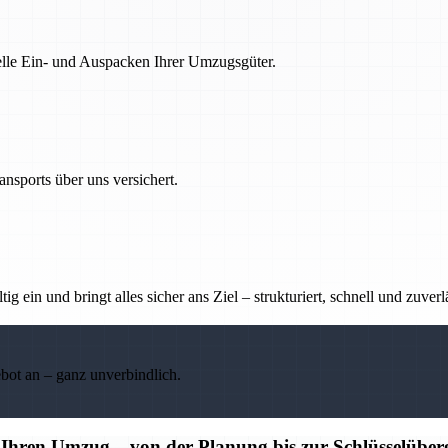
nelle Ein- und Auspacken Ihrer Umzugsgüter.
nsports über uns versichert.
g ein und bringt alles sicher ans Ziel – strukturiert, schnell und zuverl
ebot an – ganz unverbindlich.
r Ihren Umzug – von der Planung bis zur Schlüsselübe