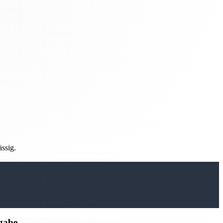
ässig.
rgabe