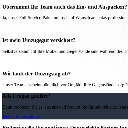
Übernimmt Ihr Team auch das Ein- und Auspacken?
Ja, unser Full-Service-Paket umfasst auf Wunsch auch das professio
Ist mein Umzugsgut versichert?
Selbstverständlich! Ihre Möbel und Gegenstände sind während des Tra
Wie läuft der Umzugstag ab?
Unser Team erscheint pünktlich vor Ort, lädt Ihre Gegenstände sorgfälti
Alle Fragen geklärt?
Dann probieren Sie es jetzt aus und fordern Sie Ihr individuelles Ang
Jetzt Anfrage starten
Professionelle Umzugsfirma: Der perfekte Partner fü