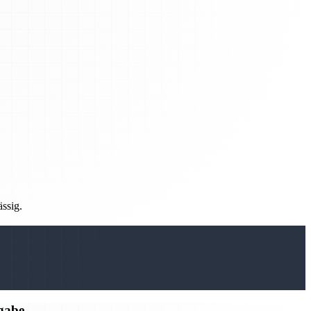
ässig.
rgabe