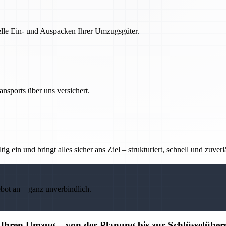
nelle Ein- und Auspacken Ihrer Umzugsgüter.
nsports über uns versichert.
g ein und bringt alles sicher ans Ziel – strukturiert, schnell und zuverl
ebot an – ganz unverbindlich.
r Ihren Umzug – von der Planung bis zur Schlüsselübe