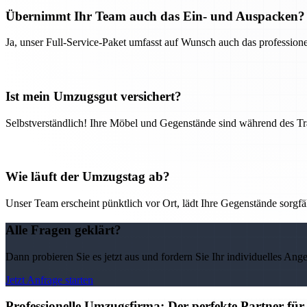
Übernimmt Ihr Team auch das Ein- und Auspacken?
Ja, unser Full-Service-Paket umfasst auf Wunsch auch das professio
Ist mein Umzugsgut versichert?
Selbstverständlich! Ihre Möbel und Gegenstände sind während des Tra
Wie läuft der Umzugstag ab?
Unser Team erscheint pünktlich vor Ort, lädt Ihre Gegenstände sorgfälti
Alle Fragen geklärt?
Dann probieren Sie es jetzt aus und fordern Sie Ihr individuelles Ang
Jetzt Anfrage starten
Professionelle Umzugsfirma: Der perfekte Partner fü